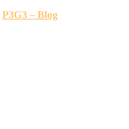
P3G3 – Blog
Über diesen Blog
Homepage
OSAMD macht
Karriere: Mein Gewinn
beim deutschen
Engagementspreis 2022
Als ich vor etwas über zwei Jahren mit der
Entwicklung des OSAMD-Projektes begonnen habe,
hätte ich mir niemals vorstellen können, dass das
Projekt so eine “Karriere” hinter sich bringen