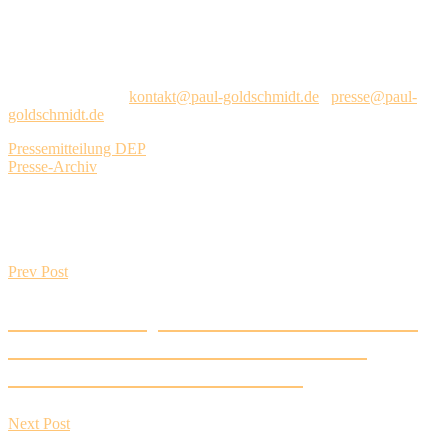
Weiterleitung an den deutschen Engagementspreis.
Hier noch mein Kontakt, sollte es Rückfragen zu dem Projekt oder
dem deutschen Engagementspreis geben:
Paul Goldschmidt,
kontakt@paul-goldschmidt.de
/
presse@paul-
goldschmidt.de
.
Pressemitteilung DEP
Presse-Archiv
Beitragsnavigation
Prev Post
Bau’ die TemperatUHR selber mit mir
zusammen: Mit dem FED auf der
Makerfaire Hannover 2022
Next Post