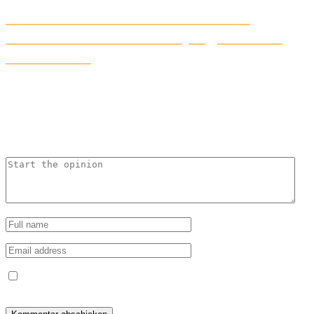
KI verändert die Welt – und was
bedeutet das für mich? (Begleitbeitrag
zum Vortrag)
Leave an Opinion
Your email address will not be published. Required fiels are marked
*
Save my name, email, and website in this browser for the next
time I comment.