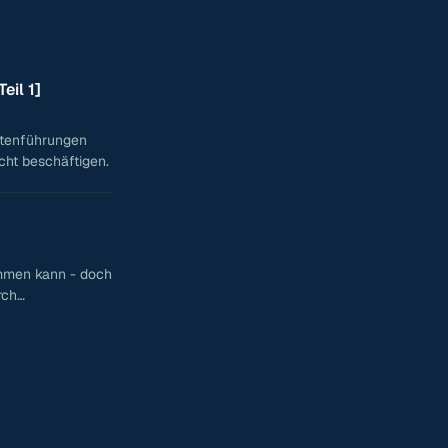
eil 1]
utenführungen
cht beschäftigen.
ommen kann - doch
rch