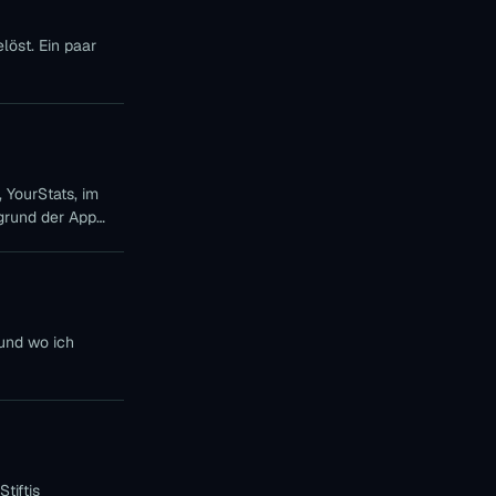
löst. Ein paar
 YourStats, im
rgrund der App
 und wo ich
tiftis