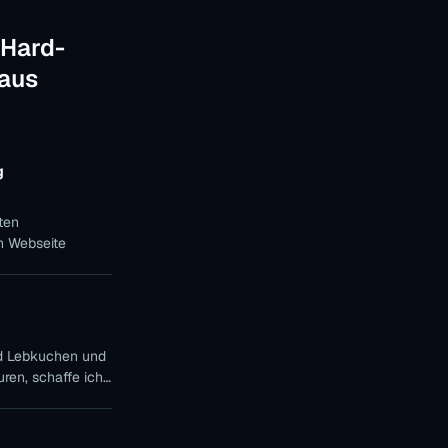
 Hard-
 aus
g
aten
n Webseite
nd Lebkuchen und
ren, schaffe ich