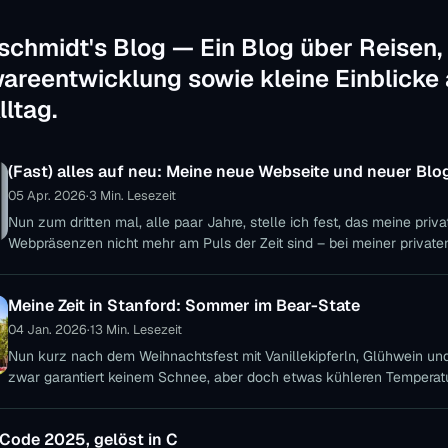
schmidt's Blog — Ein Blog über Reisen,
areentwicklung sowie kleine Einblicke
ltag.
(Fast) alles auf neu: Meine neue Webseite und neuer Blo
05 Apr. 2026
·
3 Min. Lesezeit
Nun zum dritten mal, alle paar Jahre, stelle ich fest, das meine priv
Webpräsenzen nicht mehr am Puls der Zeit sind – bei meiner private
Meine Zeit in Stanford: Sommer im Bear-State
04 Jan. 2026
·
13 Min. Lesezeit
Nun kurz nach dem Weihnachtsfest mit Vanillekipferln, Glühwein u
zwar garantiert keinem Schnee, aber doch etwas kühleren Temperatu
es nun, über
 Code 2025, gelöst in C