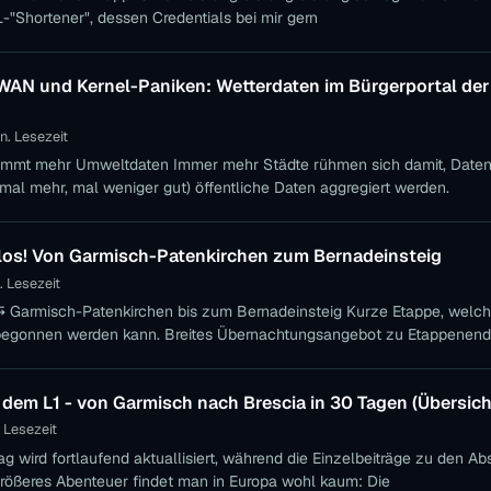
-"Shortener", dessen Credentials bei mir gern
AN und Kernel-Paniken: Wetterdaten im Bürgerportal der
n. Lesezeit
Immer mehr Städte rühmen sich damit, Datenplattformen zu
 (mal mehr, mal weniger gut) öffentliche Daten aggregiert werden.
t los! Von Garmisch-Patenkirchen zum Bernadeinsteig
. Lesezeit
ch nach
egonnen werden kann. Breites Übernachtungsangebot zu Etappenende. * 
festigter Weg * Mäßig
 dem L1 - von Garmisch nach Brescia in 30 Tagen (Übersic
. Lesezeit
rag wird fortlaufend aktuallisiert, während die Einzelbeiträge zu den Ab
einen). Ein größeres Abenteuer findet man in Europa wohl kaum: Die