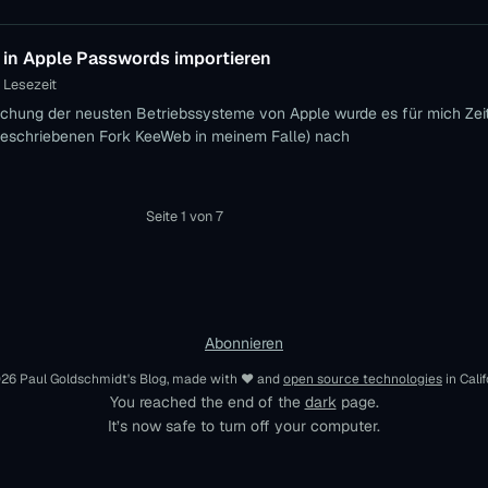
 in Apple Passwords importieren
 Lesezeit
tlichung der neusten Betriebssysteme von Apple wurde es für mich Zei
geschriebenen Fork KeeWeb in meinem Falle) nach
Seite 1 von 7
Abonnieren
26 Paul Goldschmidt's Blog, made with ♥︎ and
open source technologies
in Cali
You reached the end of the
dark
page.
It’s now safe to turn off your computer.