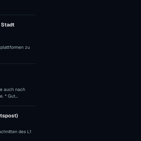
 Stadt
Gut
htspost)
schnitten des L1