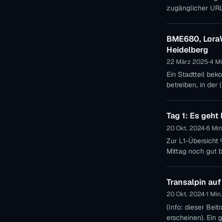
zugänglicher URL
BME680, LoraW
Heidelberg
22 März 2025
·
4 Mi
Ein Stadtteil bekommt mehr Umweltdaten 
betreiben, in der
Tag 1: Es geh
20 Okt. 2024
·
6 Min
Zur L1-Übersicht ↪ Garmisch-Patenkirchen bis zum Bernadeinsteig Kurze Etappe, welche au
Mittag noch gut b
be
Transalpin auf
20 Okt. 2024
·
1 Min
(Info: dieser Beit
ersch