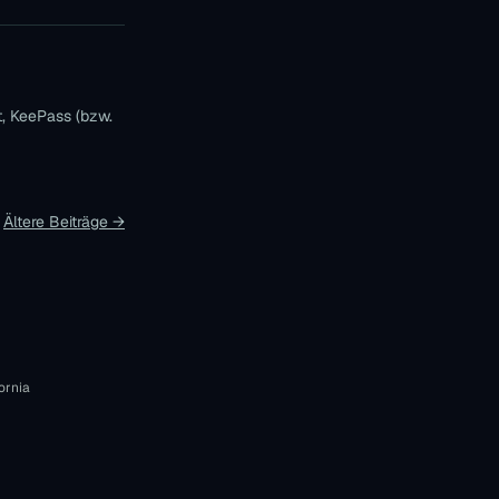
t, KeePass (bzw.
Ältere Beiträge →
fornia