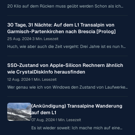
20 Kilo auf dem Rücken muss geübt werden Schon als ich
meine Packliste das erste mal im ganzen Sah und das
Gesamtgewicht vor Wasser auf
30 Tage, 31 Nächte: Auf dem L1 Transalpin von
Garmisch-Partenkirchen nach Brescia [Prolog]
25 Aug. 2024
·
3 Min. Lesezeit
Huch, wie aber auch die Zeit vergeht: Drei Jahre ist es nun her,
das ich mich das letzte mal alleine auf ein Abenteuer mit dem
SSD-Zustand von Apple-Silicon Rechnern ähnlich
wie CrystalDiskInfo herausfinden
12 Aug. 2024
·
1 Min. Lesezeit
Wer genau wie ich von Windows den Zustand von Laufwerken
stets mit der Freeware "CrystalDiskInfo" aufgewachsen ist,
wird unter MacOS schmerzlich feststellen, dass
(Ankündigung) Transalpine Wanderung
auf dem L1
07 Aug. 2024
·
1 Min. Lesezeit
Es ist wieder soweit: Ich mache mich auf eine
größere Reise mit Rucksack und