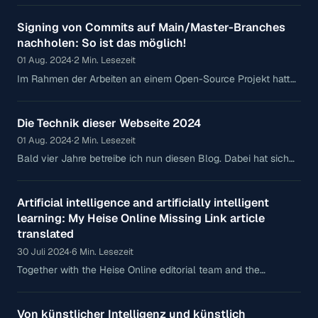
Kameraequipment auf. Dieses mal wird es für
Signing von Commits auf Main/Master-Branches
mich auf dem L1
nachholen: So ist das möglich!
01 Aug. 2024
·
2 Min. Lesezeit
Im Rahmen der Arbeiten an einem Open-Source Projekt hatte
ich neulich das Problem, dass ich nach dem Aufsetzen eines
neuen Macs erste Commits nicht verifiziert
Die Technik dieser Webseite 2024
01 Aug. 2024
·
2 Min. Lesezeit
Bald vier Jahre betreibe ich nun diesen Blog. Dabei hat sich
technisch Grundlegend zwei mal alles Geändert, also Zeit,
sich den aktuellen Tech-Stack anzuschauen.
Artificial intelligence and artificially intelligent
learning: My Heise Online Missing Link article
translated
30 Juli 2024
·
6 Min. Lesezeit
Together with the Heise Online editorial team and the
Bundeswettbewerb Künstliche Intelligenz, I had the
opportunity to write an article for one of the country's largest
Von künstlicher Intelligenz und künstlich
online magazines. This is the translated version of the German