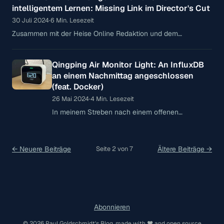
intelligentem Lernen: Missing Link im Director's Cut
Article.
30 Juli 2024
·
6 Min. Lesezeit
Zusammen mit der Heise Online Redaktion und dem
Bundeswettbewerb Künstliche Intelligenz hatte ich die
Möglichkeit, einen Artikel für einen der größten Online-
Qingping Air Monitor Light: An InfluxDB
Magazine des Landes zu schreiben. Wie das so üblich ist,
an einem Nachmittag angeschlossen
wurde vor der endgültigen Veröffentlichung noch etwas der
Text gekürzt. Hier der Text
(feat. Docker)
26 Mai 2024
·
4 Min. Lesezeit
In meinem Streben nach einem offenen
Smarthome, inklusive selbstgebauter HomeKit-
Accessories, hatte ich zuletzt einen neuen
Einfall: Nachdem ich mit der OSAMD-Messstation
← Neuere Beiträge
Seite 2 von 7
Ältere Beiträge →
eine eigene Luftqualitätsmesstation bereits
Abonnieren
© 2026 Paul Goldschmidt's Blog, made with ♥︎ and
open source