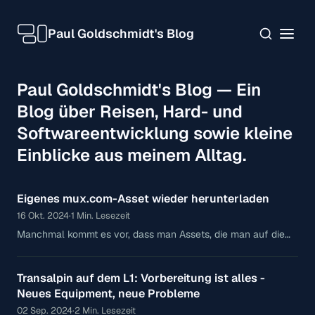
Paul Goldschmidt's Blog
Paul Goldschmidt's Blog — Ein
Blog über Reisen, Hard- und
Softwareentwicklung sowie kleine
Einblicke aus meinem Alltag.
Eigenes mux.com-Asset wieder herunterladen
16 Okt. 2024
·
1 Min. Lesezeit
Manchmal kommt es vor, dass man Assets, die man auf die
Video-Plattform Mux.com hochgeladen hat, wieder
herunterladen möchte. Da ich im Internet keine weitere
Transalpin auf dem L1: Vorbereitung ist alles -
Neues Equipment, neue Probleme
02 Sep. 2024
·
2 Min. Lesezeit