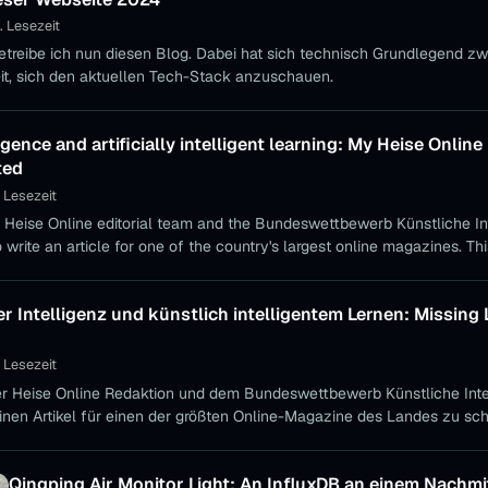
. Lesezeit
etreibe ich nun diesen Blog. Dabei hat sich technisch Grundlegend zw
eit, sich den aktuellen Tech-Stack anzuschauen.
lligence and artificially intelligent learning: My Heise Onlin
ted
 Lesezeit
 Heise Online editorial team and the Bundeswettbewerb Künstliche Int
 write an article for one of the country's largest online magazines. Thi
n of the German Article.
r Intelligenz und künstlich intelligentem Lernen: Missing 
 Lesezeit
 Heise Online Redaktion und dem Bundeswettbewerb Künstliche Intel
einen Artikel für einen der größten Online-Magazine des Landes zu sc
rde vor der endgültigen Veröffentlichung noch etwas der Text gekürzt. H
Qingping Air Monitor Light: An InfluxDB an einem Nachmi