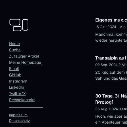
Eigenes mux.c
16 Okt. 2024
·
1 Min.
Manchmal kommt e
wieder herunterla
Home
Suche
Zufälliger Artikel
Transalpin auf
Meine Homepage
02 Sep. 2024
·
2 Min
Email
20 Kilo auf dem Rücken muss geübt we
GitHub
Sah und das Ges
Instagram
LinkedIn
Twitter/X
30 Tage, 31 N
Pressekontakt
[Prolog]
25 Aug. 2024
·
3 Min
Impressum
Huch, wie aber au
Datenschutz
ein Abenteuer mi