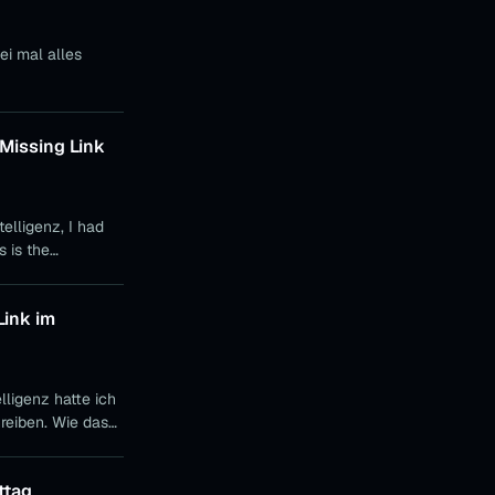
ei mal alles
e Missing Link
elligenz, I had
s is the
Link im
ligenz hatte ich
hreiben. Wie das
ier der Text
ttag