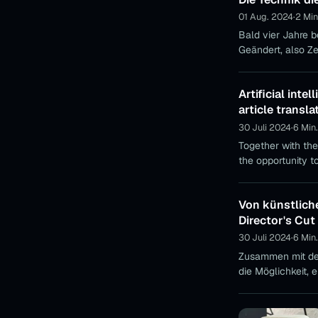
01 Aug. 2024
·
2 Min
Bald vier Jahre b
Geändert, also Z
Artificial inte
article transla
30 Juli 2024
·
6 Min.
Together with the
the opportunity to
translated versio
Von künstliche
Director's Cut
30 Juli 2024
·
6 Min.
Zusammen mit der
die Möglichkeit, 
so üblich ist, wu