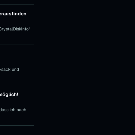
erausfinden
rystalDiskInfo"
cksack und
möglich!
dass ich nach