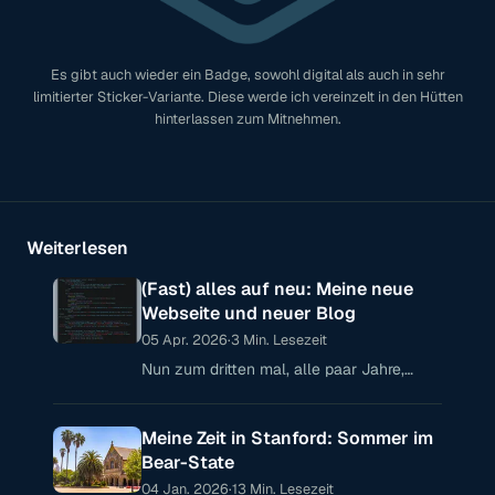
Es gibt auch wieder ein Badge, sowohl digital als auch in sehr
limitierter Sticker-Variante. Diese werde ich vereinzelt in den Hütten
hinterlassen zum Mitnehmen.
Weiterlesen
(Fast) alles auf neu: Meine neue
Webseite und neuer Blog
05 Apr. 2026
·
3 Min. Lesezeit
Nun zum dritten mal, alle paar Jahre,
stelle ich fest, das meine privaten
Webpräsenzen nicht mehr am Puls der
Meine Zeit in Stanford: Sommer im
Zeit sind – bei meiner privaten Webseite
Bear-State
04 Jan. 2026
·
13 Min. Lesezeit