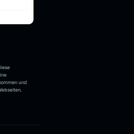
diese
eine
s kommen und
Webseiten.