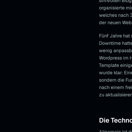
sinnvollen Blo
organisierte m
welches nach 3
der neuen Webs
Fünf Jahre hat
Downtime hatte 
wenig anpassba
Wordpress im H
Template einige
wurde klar: Ei
sondern die Fu
nach einem fre
zu aktualisier
Die Techno
Allgemein ist 