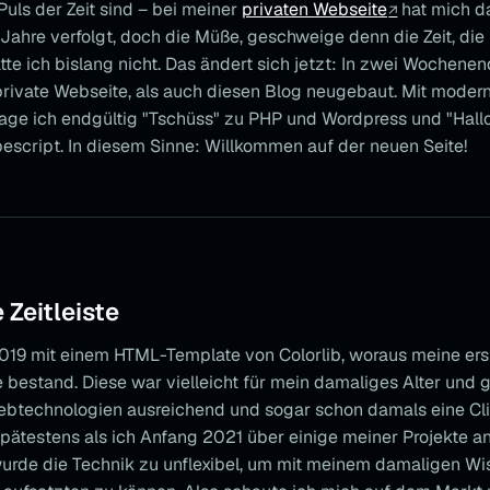
uls der Zeit sind – bei meiner
privaten Webseite
hat mich d
Jahre verfolgt, doch die Müße, geschweige denn die Zeit, die
te ich bislang nicht. Das ändert sich jetzt: In zwei Wochene
rivate Webseite, als auch diesen Blog neugebaut. Mit moder
age ich endgültig "Tschüss" zu PHP und Wordpress und "Hall
escript. In diesem Sinne: Willkommen auf der neuen Seite!
 Zeitleiste
019 mit einem HTML-Template von Colorlib, woraus meine ers
 bestand. Diese war vielleicht für mein damaliges Alter und 
btechnologien ausreichend und sogar schon damals eine Cl
spätestens als ich Anfang 2021 über einige meiner Projekte a
wurde die Technik zu unflexibel, um mit meinem damaligen Wi