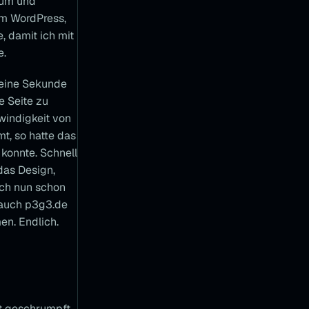
 um und
e
i
em WordPress,
n
, damit ich mit
e
Z
e.
e
i
keine Sekunde
t
l
e Seite zu
e
indigkeit von
i
s
t, so hatte das
t
 konnte. Schnell
e
das Design,
D
ich nun schon
i
e
 auch p3g3.de
T
en. Endlich.
e
c
h
n
o
l
o
g
ät geschrumpft