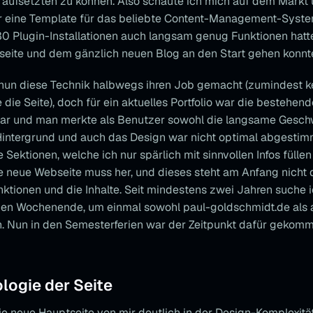
g aufsetzten zu können. Also schaute ich mich auf dem Markt
ir eine Template für das beliebte Content-Management-Syst
0 Plugin-Installationen auch langsam genug Funktionen hatte
eite und dem gänzlich neuen Blog an den Start gehen konnt
 nun diese Technik halbwegs ihren Job gemacht (zumindest 
die Seite), doch für ein aktuelles Portfolio war die bestehend
r und man merkte als Benutzer sowohl die langsame Geschw
intergrund und auch das Design war nicht optimal abgestimm
 Sektionen, welche ich nur spärlich mit sinnvollen Infos füllen
ne neue Webseite muss her, und dieses steht am Anfang nicht 
nktionen und die Inhalte. Seit mindestens zwei Jahren suche 
ien Wochenende, um einmal sowohl paul-goldschmidt.de als
en. Nun in den Semesterferien war der Zeitpunkt dafür gekomm
logie der Seite
die neue Hauptseite von mir deutlich in der Design-Komplexit