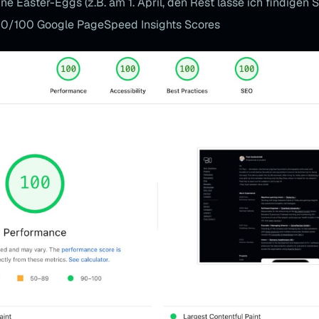
ne Easter-Eggs (z.B. am 1. April, den Rest lasse ich findigen 
0/100 Google PageSpeed Insights Scores