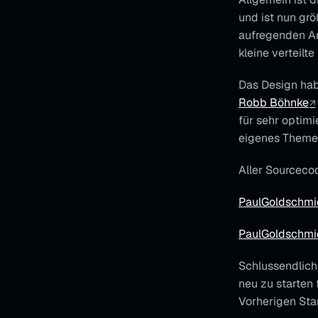
und ist nun grö
aufregenden An
kleine verteilte
Das Design hab
Robb Böhnke
für sehr optim
eigenes Theme 
Aller Sourcecod
PaulGoldschmi
PaulGoldschmi
Schlussendlich
neu zu starten 
Vorherigen Stan