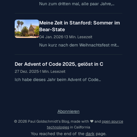
Nun zum dritten mal, alle paar Jahre,
stelle ich fest, das meine privaten
Webpräsenzen nicht mehr am Puls der
Meine Zeit in Stanford: Sommer im
Zeit sind – bei meiner privaten Webseite
Bear-State
04 Jan. 2026
·
13 Min. Lesezeit
Nun kurz nach dem Weihnachtsfest mit
Vanillekipferln, Glühwein und Lebkuchen
und zwar garantiert keinem Schnee, aber
Der Advent of Code 2025, gelöst in C
doch etwas kühleren Temperaturen,
schaffe ich es nun, über
27 Dez. 2025
·
1 Min. Lesezeit
Ich habe dieses Jahr beim Advent of Code
mitgemacht und die 12 Rätsel jeweils in C gelöst. Ein
paar kurze Einblicke in die Aufgaben und meine
Gedanken zum AoC 2025.
Abonnieren
© 2026 Paul Goldschmidt's Blog, made with ♥︎ and
open source
technologies
in California
You reached the end of the
dark
page.