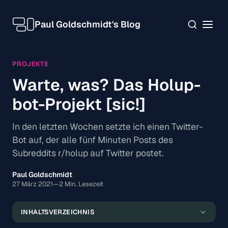
Paul Goldschmidt's Blog
PROJEKTE
Warte, was? Das Holup-
bot-Projekt [sic!]
In den letzten Wochen setzte ich einen Twitter-
Bot auf, der alle fünf Minuten Posts des
Subreddits r/holup auf Twitter postet.
Paul Goldschmidt
Eine kleine Vorgeschichte
27 März 2021
—
2 Min. Lesezeit
Und Go!
INHALTSVERZEICHNIS
Das Ergebnis