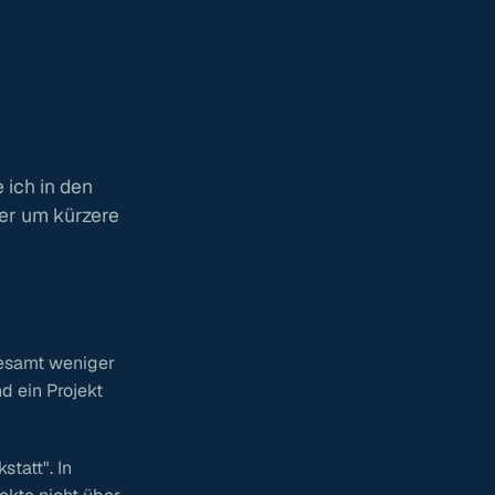
 ich in den
ger um kürzere
esamt weniger
d ein Projekt
tatt". In