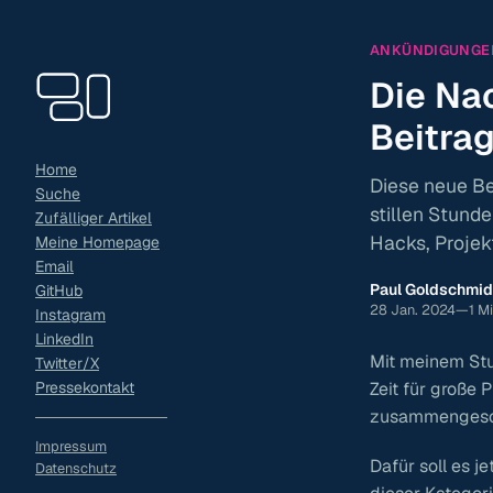
ANKÜNDIGUNGE
Die Na
Beitra
Home
Diese neue Bei
Suche
stillen Stund
Zufälliger Artikel
Hacks, Proje
Meine Homepage
Email
Paul Goldschmid
GitHub
28 Jan. 2024
—
1 M
Instagram
LinkedIn
Mit meinem St
Twitter/X
Pressekontakt
Zeit für große 
zusammengesc
Impressum
Dafür soll es j
Datenschutz