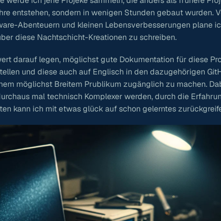
e werde ich jene Projeke sammeln, die anders als frühere Proj
re entstehen, sondern in wenigen Stunden gebaut wurden. 
ware-Abenteuern und kleinen Lebensverbesserungen plane ic
ber diese Nachtschicht-Kreationen zu schreiben.
wert darauf legen, möglichst gute Dokumentation für diese Pro
tellen und diese auch auf Englisch in den dazugehörigen Git
inem möglichst Breitem Prublikum zugänglich zu machen. Da
durchaus mal technisch Komplexer werden, durch die Erfahru
ten kann ich mit etwas glück auf schon gelerntes zurückgreif