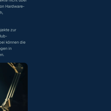
ekte nicht über
Von Hardware-
h,
jekte zur
Hub-
bei können die
ngen in
en.