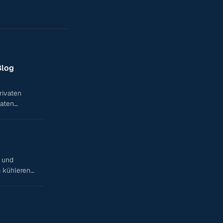
Blog
rivaten
vaten
n und
 kühleren