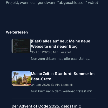
Projekt, wenn es irgendwann "abgeschlossen" wäre?
Weiterlesen
(Fast) alles auf neu: Meine neue
Webseite und neuer Blog
05 Apr. 2026
·
3 Min. Lesezeit
Nun zum dritten mal, alle paar Jahre,
stelle ich fest, das meine privaten
Webpräsenzen nicht mehr am Puls der
Meine Zeit in Stanford: Sommer im
Zeit sind – bei meiner privaten Webseite
Bear-State
04 Jan. 2026
·
13 Min. Lesezeit
Nun kurz nach dem Weihnachtsfest mit
Vanillekipferln, Glühwein und Lebkuchen
und zwar garantiert keinem Schnee, aber
Der Advent of Code 2025, gelöst in C
doch etwas kühleren Temperaturen,