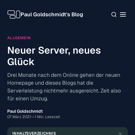
Paul Goldschmidt's Blog
ALLGEMEIN
Neuer Server, neues
Glück
Drei Monate nach dem Online gehen der neuen
Homepage und dieses Blogs hat die
Serverleistung nichtmehr ausgereicht. Zeit also
für einen Umzug.
Paul Goldschmidt
07 März 2021
—
1 Min. Lesezeit
Tschüss, Microserver: Hallo Netcup!
INHALTSVERZEICHNIS
Der Tech-Stack auf dem neuen Server