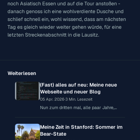
noch Asiatisch Essen und auf die Tour anstoßen -
danach genoss ich eine wohlverdiente Dusche und
schlief schnell ein, wohl wissend, dass am nächsten
Tag es gleich wieder weiter gehen würde, für eine
letzten Streckenabschnitt in die Lausitz.
Weiterlesen
(Fast) alles auf neu: Meine neue
Webseite und neuer Blog
05 Apr. 2026
·
3 Min. Lesezeit
Nun zum dritten mal, alle paar Jahre,
stelle ich fest, das meine privaten
Webpräsenzen nicht mehr am Puls der
Meine Zeit in Stanford: Sommer im
Zeit sind – bei meiner privaten Webseite
Bear-State